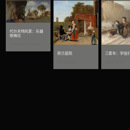
代尔夫特风景：乐器
商摊位
卡雷尔·法布里蒂乌斯
荷兰庭院
三套车：学徒
彼得·德·霍赫
瓦西里·佩罗夫