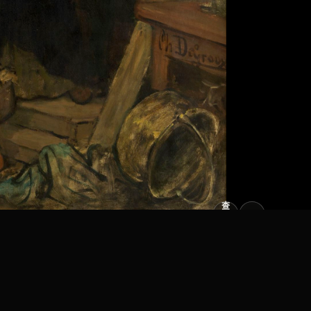
查
看
原
大
图
图