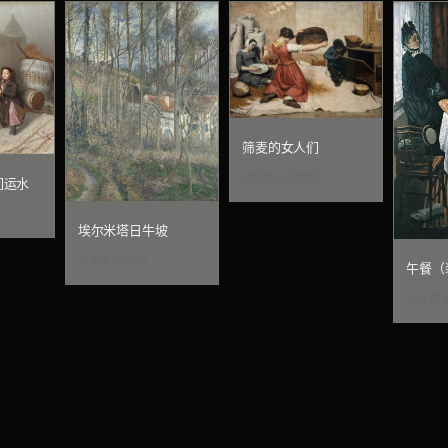
筛麦的女人们
居斯塔夫·库尔贝
们运水
埃尔米塔日牛坡
卡米耶·毕沙罗
午餐（
克劳德·