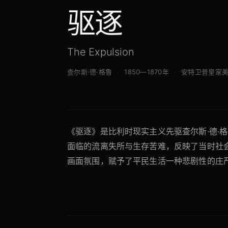
驱逐
The Expulsion
查尔斯·德·格鲁
1850—1870年
安特卫普皇家
《驱逐》是比利时现实主义先驱查尔斯·德·
面临的流离失所与生存苦难，反映了当时社
画面氛围，赋予了平民生活一种悲剧性的庄