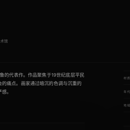
美术馆
格鲁的代表作。作品聚焦于19世纪底层平民
材
会的痛点。画家通过暗沉的色调与沉重的
严感。
年
地