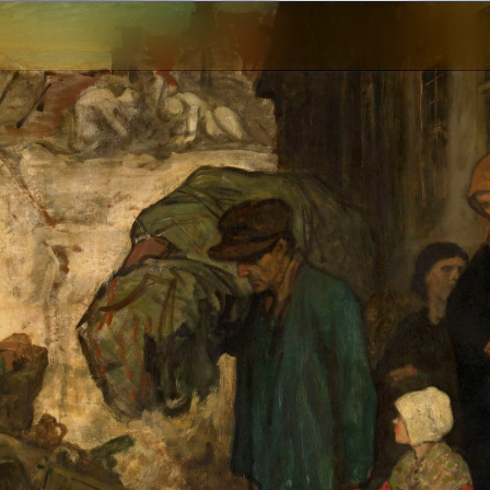
2
3
4
1
4
个
看
点