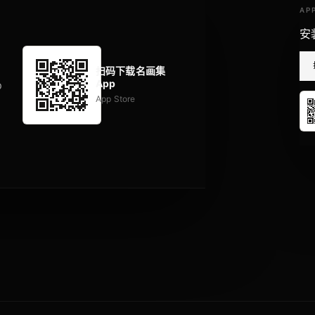
AP
安
扫码下载名画集
App
p
App Store