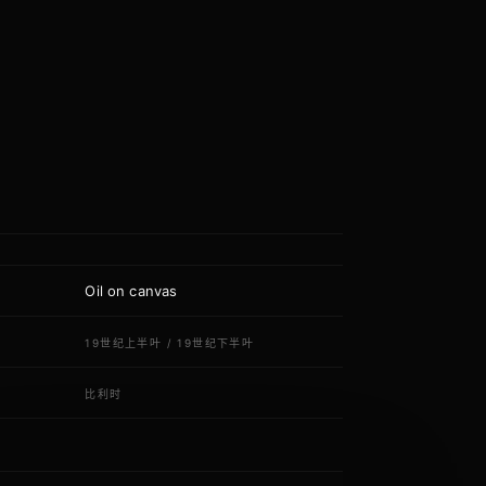
Oil on canvas
质
代
19世纪上半叶
/
19世纪下半叶
域
比利时