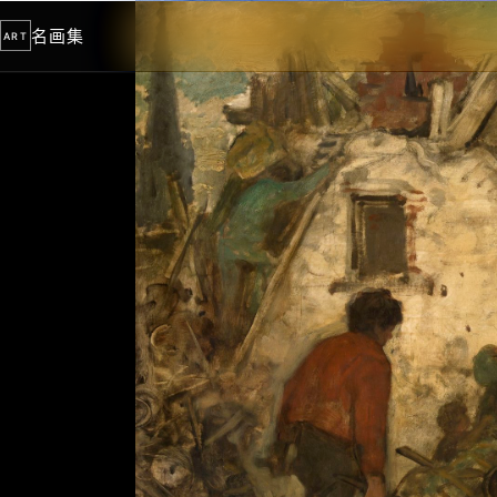
名画集
ART