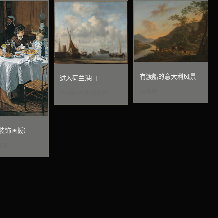
有渡船的意大利风景
进入荷兰港口
扬·博特
小威廉·范·德·维尔德
装饰画板）
莫奈