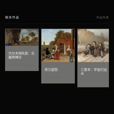
相关作品
作品列表
代尔夫特风景：乐
器商摊位
卡雷尔·法布里蒂乌斯
荷兰庭院
三套车：学徒们运
水
彼得·德·霍赫
瓦西里·佩罗夫