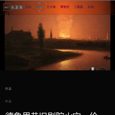
名画集
首页
作品
艺术家
博物馆
主题展
发现
ART
查
看
原
大
图
图
作品
作品