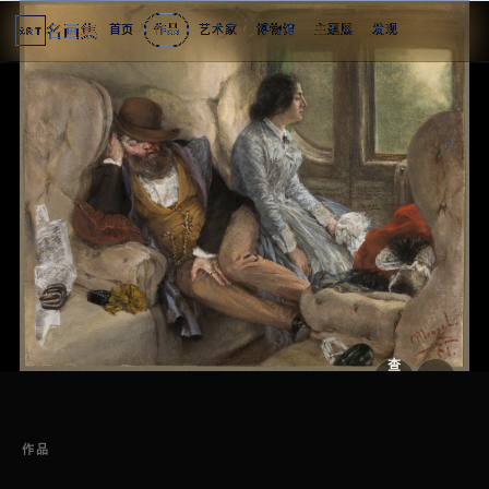
名画集
首页
作品
艺术家
博物馆
主题展
发现
ART
2
3
4
1
4
个
看
点
查
看
原
大
图
图
作品