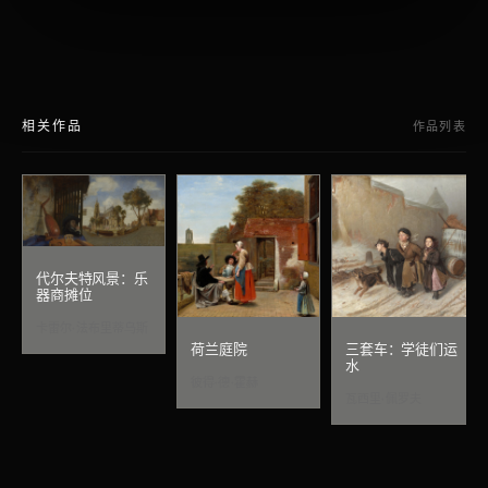
相关作品
作品列表
代尔夫特风景：乐
器商摊位
卡雷尔·法布里蒂乌斯
荷兰庭院
三套车：学徒们运
水
彼得·德·霍赫
瓦西里·佩罗夫