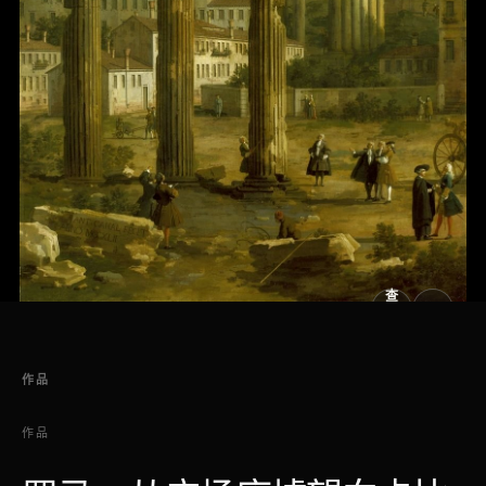
查
看
原
大
图
图
作品
作品