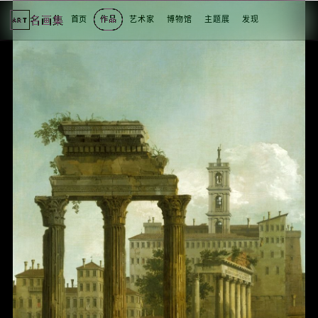
名画集
首页
作品
艺术家
博物馆
主题展
发现
ART
2
3
1
3
个
看
点