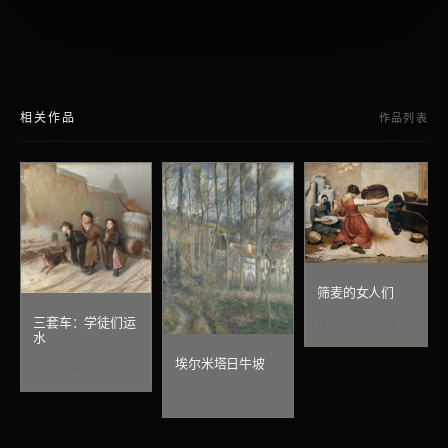
相关作品
作品列表
筛麦的女人们
三套车：学徒们运
居斯塔夫·库尔贝
水
埃尔米塔日牛坡
瓦西里·佩罗夫
卡米耶·毕沙罗