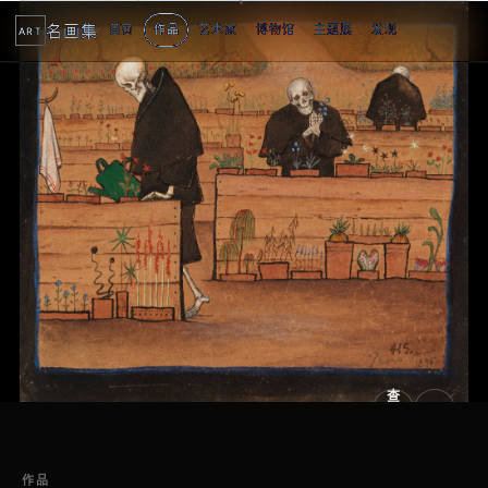
名画集
首页
作品
艺术家
博物馆
主题展
发现
ART
2
3
1
3
个
看
点
查
看
原
大
图
图
作品