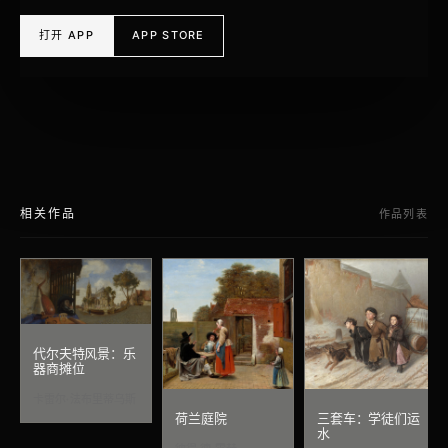
打开 APP
APP STORE
相关作品
作品列表
代尔夫特风景：乐
器商摊位
卡雷尔·法布里蒂乌斯
荷兰庭院
三套车：学徒们运
水