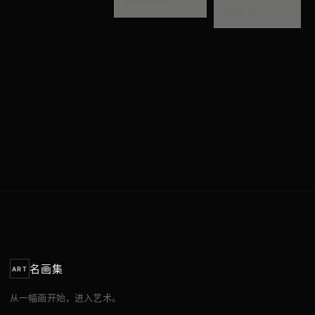
彼得·德·霍赫
瓦西里·佩罗夫
名画集
ART
从一幅画开始，进入艺术。