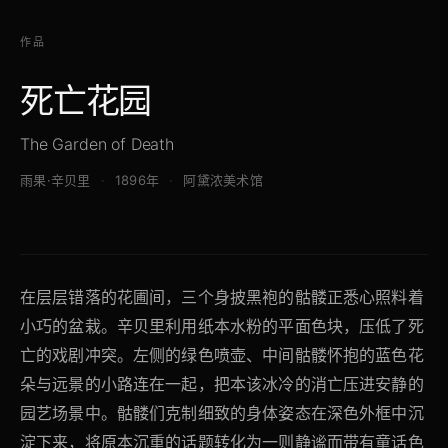
作品
死亡花园
The Garden of Death
雨果·辛贝里
1896年
阿黛浓美术馆
在层层错落的花圃间，三个身披黑袍的骷髅正悉心照料着
小巧的盆栽。辛贝里利用纸本水粉的平面色块，压低了死
亡的戏剧冲突。左侧的绿色喷壶、中间骷髅怀抱的蓝色花
朵与远景的小路连在一起，把本该冰冷的消亡压进安静的
园艺场景中。骷髅们克制细致的身体姿态在深色外框中沉
淀下来，将原本沉重的话题转化为一则静谧而带有童话色