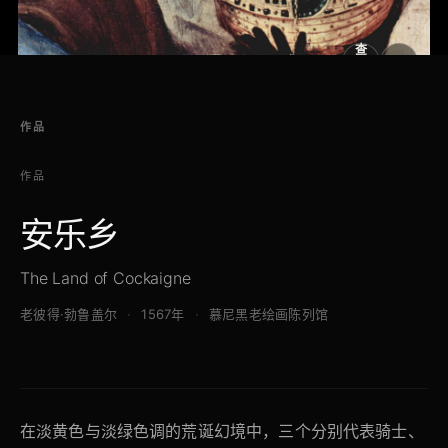
查
看
原
大
图
图
作品
作品
安乐乡
The Land of Cockaigne
老彼得·勃鲁盖尔
1567年
慕尼黑老绘画陈列馆
在淡黄色与淡绿色调的荒诞幻境中，三个分别代表骑士、