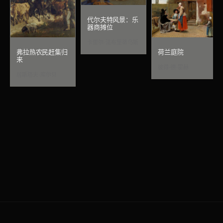
代尔夫特风景：乐
器商摊位
卡雷尔·法布里蒂乌斯
弗拉热农民赶集归
荷兰庭院
来
彼得·德·霍赫
居斯塔夫·库尔贝