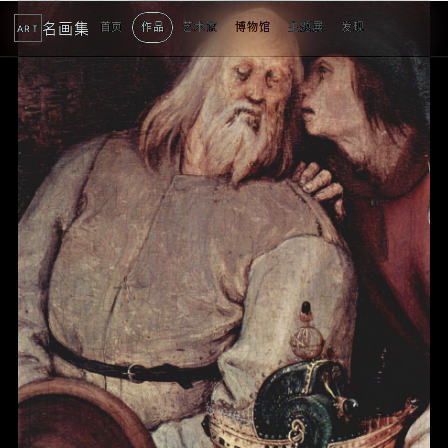
名画集
首页
作品
艺术家
博物馆
主题展
发现
ART
2
3
4
1
4
个
看
点