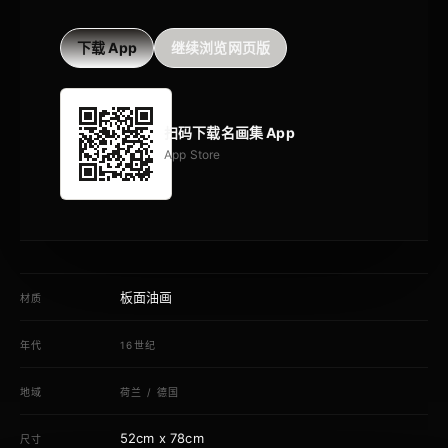
下载 App
继续浏览网页版
扫码下载名画集 App
App Store
板面油画
材质
年代
16世纪
地域
荷兰
/
德国
52cm x 78cm
尺寸