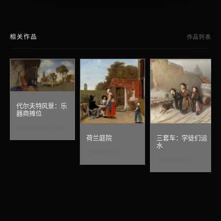
相关作品
作品列表
代尔夫特风景：乐
器商摊位
卡雷尔·法布里蒂乌斯
荷兰庭院
三套车：学徒们运
水
彼得·德·霍赫
瓦西里·佩罗夫