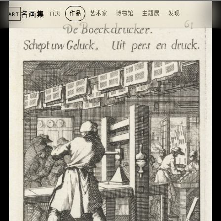
名画集
首页
作品
艺术家
博物馆
主题展
发现
ART
2
3
4
5
1
5
个
看
点