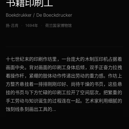
书籍印刷工
Boekdrukker / De Boeckdrucker
扬·吕肯
1694年
荷兰国家博物馆
十七世纪末的印刷作坊里，一台庞大的木制压印机占据着
画面中央。背对画面的印刷工身体后倾，双手正奋力拉拽
着操作杆，紧绷的肢体动作传递出劳动的重力感。作坊上
方整齐悬挂着一排排刚刚印好、尚待干燥的书页，这些悬
挂的书页与下方忙碌的印刷工拉开了空间层次，把繁重的
手工劳动与知识诞生的过程连在一起。艺术家利用细腻的
蚀刻线条刻画出工具的...