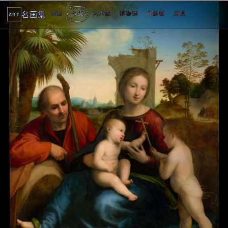
名画集
首页
作品
艺术家
博物馆
主题展
发现
ART
2
3
4
5
1
5
个
看
点