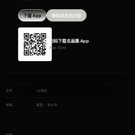
下载 App
继续浏览网页版
扫码下载名画集 App
App Store
年代
16世纪
地域
美国
/
意大利
APP