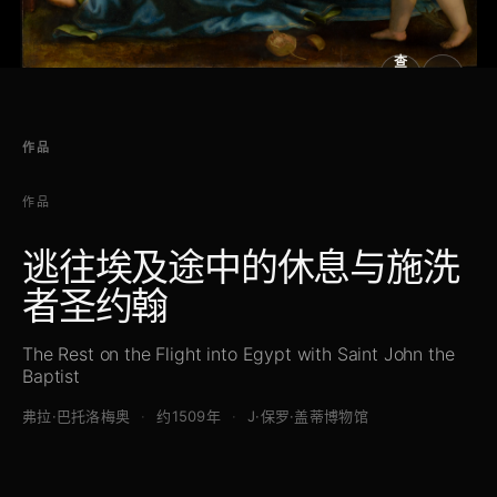
查
看
原
大
图
图
作品
作品
逃往埃及途中的休息与施洗
者圣约翰
The Rest on the Flight into Egypt with Saint John the
Baptist
弗拉·巴托洛梅奥
约1509年
J·保罗·盖蒂博物馆