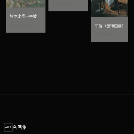
居斯塔夫·库尔贝
埃尔米塔日牛坡
卡米耶·毕沙罗
午餐（装饰画板）
克劳德·莫奈
名画集
ART