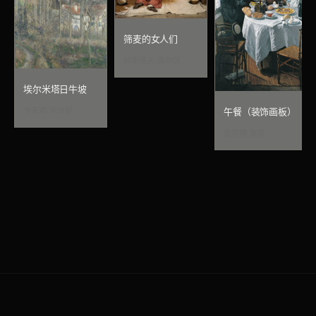
筛麦的女人们
居斯塔夫·库尔贝
埃尔米塔日牛坡
卡米耶·毕沙罗
午餐（装饰画板）
克劳德·莫奈