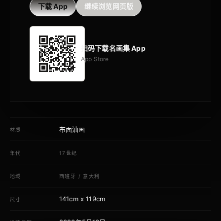
下载 App
继续浏览网页版
扫码下载名画集 App
App Store
布面油画
材质
年代
17世纪
地域
西班牙
/
意大利
141cm x 119cm
尺寸