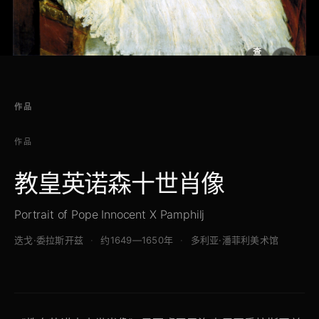
查
看
原
大
图
图
作品
作品
教皇英诺森十世肖像
Portrait of Pope Innocent X Pamphilj
迭戈·委拉斯开兹
约1649—1650年
多利亚·潘菲利美术馆