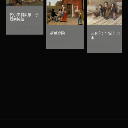
代尔夫特风景：乐
器商摊位
卡雷尔·法布里蒂乌斯
荷兰庭院
三套车：学徒们运
水
彼得·德·霍赫
瓦西里·佩罗夫