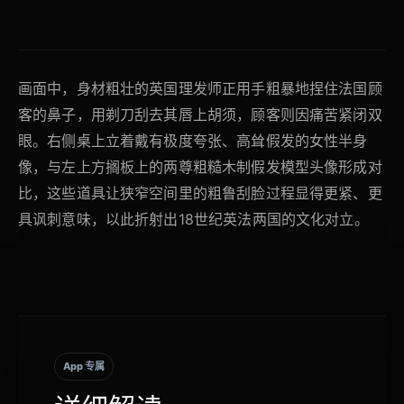
画面中，身材粗壮的英国理发师正用手粗暴地捏住法国顾
客的鼻子，用剃刀刮去其唇上胡须，顾客则因痛苦紧闭双
眼。右侧桌上立着戴有极度夸张、高耸假发的女性半身
像，与左上方搁板上的两尊粗糙木制假发模型头像形成对
比，这些道具让狭窄空间里的粗鲁刮脸过程显得更紧、更
具讽刺意味，以此折射出18世纪英法两国的文化对立。
App 专属