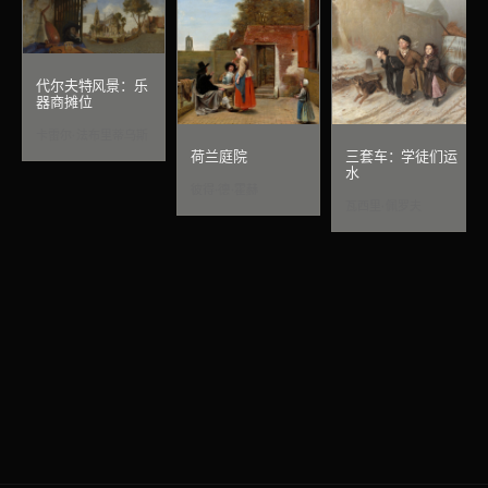
代尔夫特风景：乐
器商摊位
卡雷尔·法布里蒂乌斯
荷兰庭院
三套车：学徒们运
水
彼得·德·霍赫
瓦西里·佩罗夫