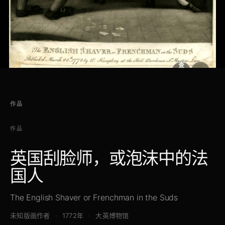
查
看
原
大
图
图
作品
作品
英国刮脸师，或泡沫中的法
国人
The English Shaver or Frenchman in the Suds
未知版画作者
1772年
大英博物馆