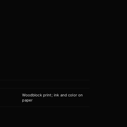
Woodblock print; ink and color on
质
paper
代
18世纪
域
美国
/
日本