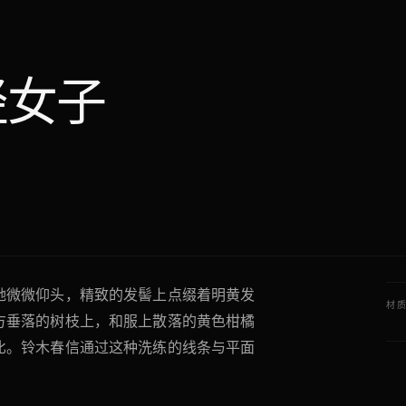
轻女子
她微微仰头，精致的发髻上点缀着明黄发
材
方垂落的树枝上，和服上散落的黄色柑橘
比。铃木春信通过这种洗练的线条与平面
年
意与静态美的视觉画面。
地