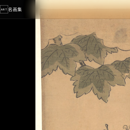
名画集
ART