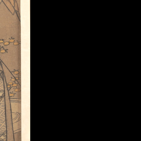
2
3
4
5
1
5
个
看
点