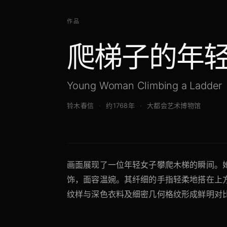
作品
爬梯子的年
Young Woman Climbing a Ladder
铃木春信
约1768年
大都会艺术博物馆
画面展现了一位年轻女子攀爬木梯的瞬间。
饰，面容温婉。其纤细的手指轻柔地搭在上
纹样与深色衣料及细密几何格纹形成鲜明对
装饰纹样的结合，将日常劳作转化为具有诗