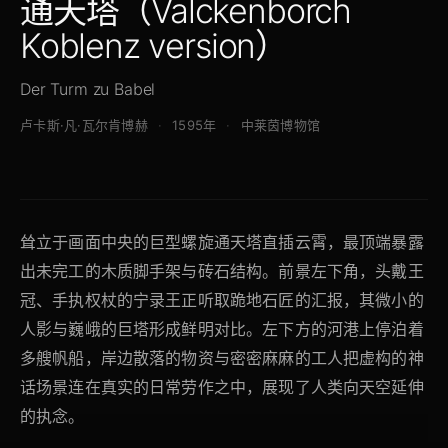
通天塔（Valckenborch
Koblenz version）
Der Turm zu Babel
卢卡斯·凡·瓦尔肯博赫
1595年
中莱茵博物馆
耸立于画面中央的巨型螺旋通天塔直插云霄，最顶端暴露
出未完工的木质脚手架与砖石结构。前景左下角，头戴王
冠、手执权杖的宁录王正听取跪地石匠的汇报，其微小的
人影与巍峨的巨塔形成鲜明对比。左下方的河港上停泊着
多艘帆船，岸边散落的物资与密密麻麻的工人把虚构的神
话场景连在真实的日常劳作之中，展现了人类向天空延伸
的执念。