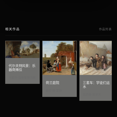
相关作品
作品列表
代尔夫特风景：乐
器商摊位
卡雷尔·法布里蒂乌斯
荷兰庭院
三套车：学徒们运
水
彼得·德·霍赫
瓦西里·佩罗夫