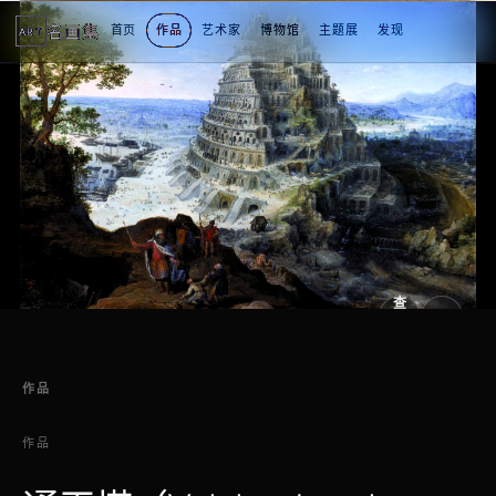
名画集
首页
作品
艺术家
博物馆
主题展
发现
ART
查
看
原
大
图
图
作品
作品