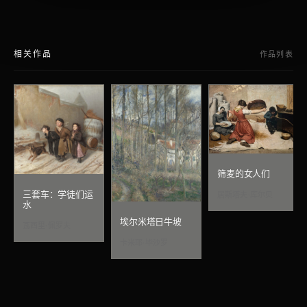
相关作品
作品列表
筛麦的女人们
三套车：学徒们运
居斯塔夫·库尔贝
水
埃尔米塔日牛坡
瓦西里·佩罗夫
卡米耶·毕沙罗