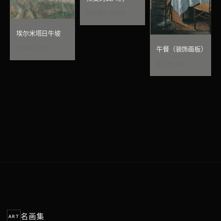
居斯塔夫·库尔贝
埃尔米塔日牛坡
卡米耶·毕沙罗
午餐（装饰画板）
克劳德·莫奈
名画集
ART