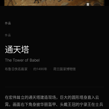
查
看
原
大
图
图
作品
作品
通天塔
The Tower of Babel
布鲁日佚名画家
约1490年
荷兰国家博物馆
在宏伟耸立的通天塔建造现场，巨大的圆形塔身直入云
霄。画面右下角身披华丽盔甲、头戴王冠的宁录王在士兵