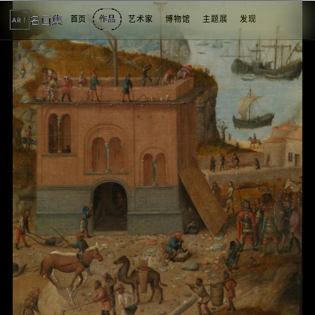
名画集
首页
作品
艺术家
博物馆
主题展
发现
ART
2
3
4
5
1
5
个
看
点