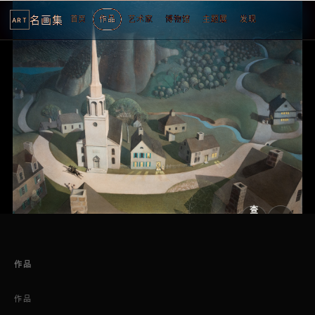
名画集
首页
作品
艺术家
博物馆
主题展
发现
ART
查
看
原
大
图
图
作品
作品