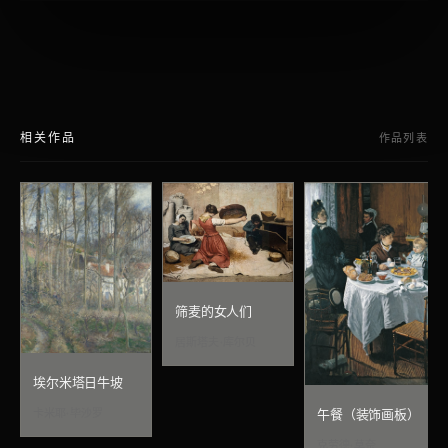
相关作品
作品列表
筛麦的女人们
居斯塔夫·库尔贝
埃尔米塔日牛坡
卡米耶·毕沙罗
午餐（装饰画板）
克劳德·莫奈