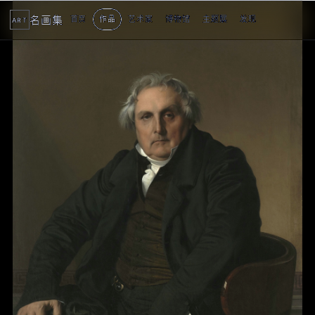
名画集
首页
作品
艺术家
博物馆
主题展
发现
ART
2
3
4
5
1
5
个
看
点