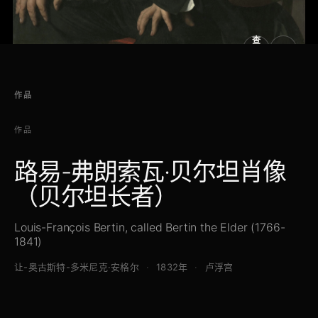
查
看
原
大
图
图
作品
作品
路易-弗朗索瓦·贝尔坦肖像
（贝尔坦长者）
Louis-François Bertin, called Bertin the Elder (1766-
1841)
让-奥古斯特-多米尼克·安格尔
1832年
卢浮宫