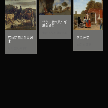
代尔夫特风景：乐
器商摊位
卡雷尔·法布里蒂乌斯
弗拉热农民赶集归
荷兰庭院
来
彼得·德·霍赫
居斯塔夫·库尔贝