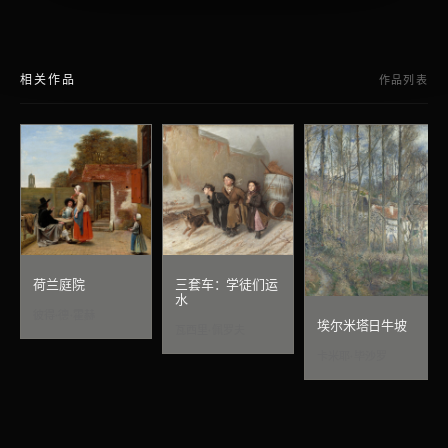
相关作品
作品列表
荷兰庭院
三套车：学徒们运
水
彼得·德·霍赫
埃尔米塔日牛坡
瓦西里·佩罗夫
卡米耶·毕沙罗