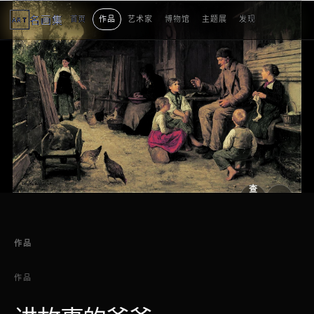
名画集
首页
作品
艺术家
博物馆
主题展
发现
ART
2
3
4
5
1
5
个
看
点
查
看
原
大
图
图
作品
作品