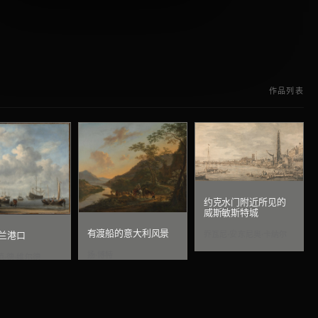
作品列表
约克水门附近所见的
威斯敏斯特城
有渡船的意大利风景
乔瓦尼·安东尼奥·卡纳尔
兰港口
扬·博特
范·德·维尔德