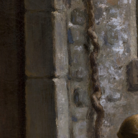
2
3
4
5
1
5
个
看
点