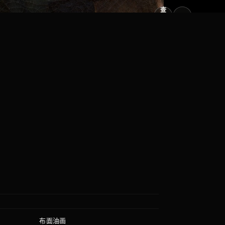
查
看
原
大
图
图
布面油画
质