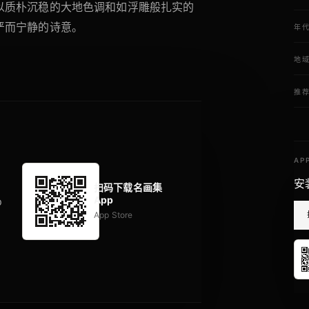
以质朴沉稳的大地色调和如浮雕般扎实的
严而宁静的诗意。
年
地
推
AP
安
扫码下载名画集
App
p
App Store