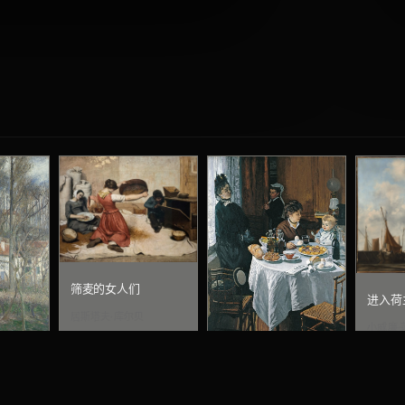
筛麦的女人们
进入荷
居斯塔夫·库尔贝
小威廉·
坡
午餐（装饰画板）