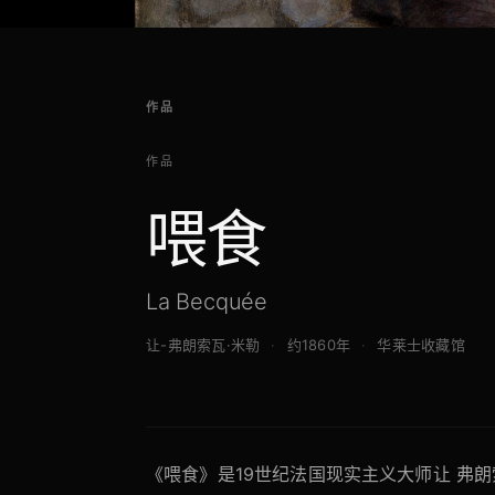
作品
作品
喂食
La Becquée
让-弗朗索瓦·米勒
约1860年
华莱士收藏馆
《喂食》是19世纪法国现实主义大师让 弗