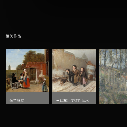
相关作品
荷兰庭院
三套车：学徒们运水
彼得·德·霍赫
瓦西里·佩罗夫
埃尔米塔日牛
卡米耶·毕沙罗