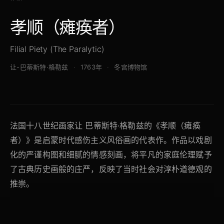
孝顺（瘫痪者）
Filial Piety (The Paralytic)
让-巴蒂斯特·格勒兹
1763年
冬宫博物馆
法国十八世纪画家让 巴蒂斯特·格勒兹的《孝顺（瘫痪
者）》是启蒙时代感伤主义风俗画的代表作。作品以戏剧
化的严谨构图和细腻的情感刻画，将平凡的家庭伦理赋予
了古典历史画般的庄严，反映了当时社会对淳朴道德观的
推崇。