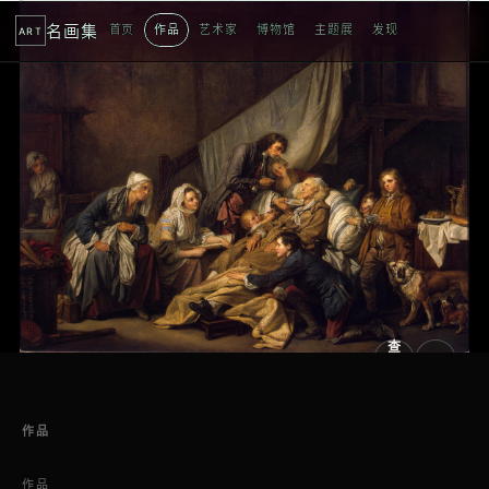
名画集
首页
作品
艺术家
博物馆
主题展
发现
ART
查
看
原
大
图
图
作品
作品