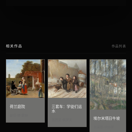
相关作品
作品列表
荷兰庭院
三套车：学徒们运
水
彼得·德·霍赫
埃尔米塔日牛坡
瓦西里·佩罗夫
卡米耶·毕沙罗