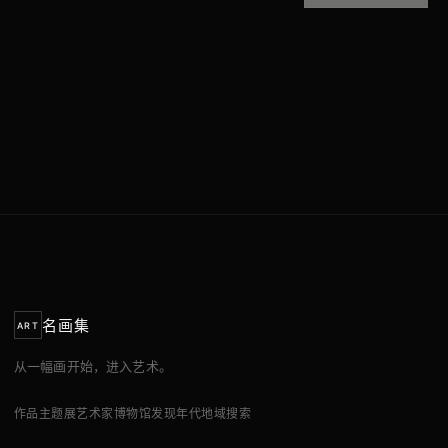
名画集
ART
从一幅画开始，进入艺术。
作品
主题展
艺术家
博物馆
发现
年代
地域
搜索