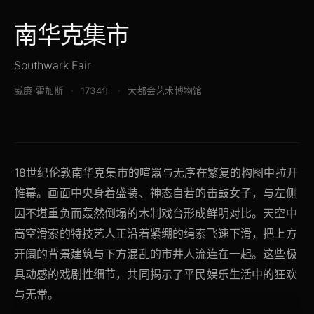
南华克集市
Southwark Fair
威廉·霍加斯
1734年
大都会艺术博物馆
18世纪伦敦南华克集市的喧嚣与无序在繁复的构图中拉开
帷幕。画面中央身着盛装、神态自若的击鼓女子，与左侧
因不堪重负而轰然倒塌的木制戏台形成鲜明对比。天空中
高空滑索的特技艺人正沿着紧绷的绳索飞速下滑，把上方
开阔的背景建筑与下方混乱的市井人流连在一起。这些极
具动感的戏剧性细节，共同揭示了平民娱乐生活中的狂欢
与无常。