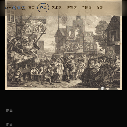
名画集
首页
作品
艺术家
博物馆
主题展
发现
ART
查
看
原
大
图
图
作品
作品