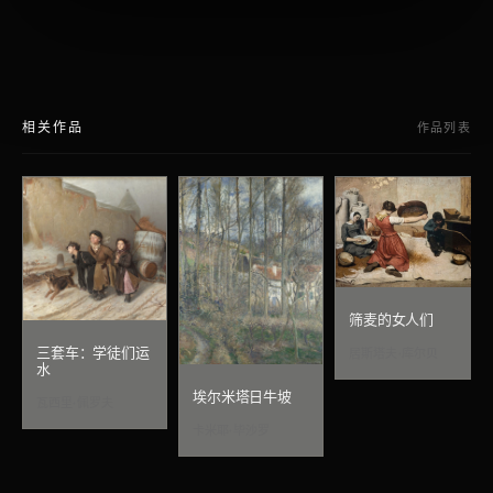
相关作品
作品列表
筛麦的女人们
三套车：学徒们运
居斯塔夫·库尔贝
水
埃尔米塔日牛坡
瓦西里·佩罗夫
卡米耶·毕沙罗