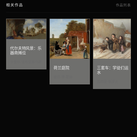
相关作品
作品列表
代尔夫特风景：乐
器商摊位
卡雷尔·法布里蒂乌斯
荷兰庭院
三套车：学徒们运
水
彼得·德·霍赫
瓦西里·佩罗夫