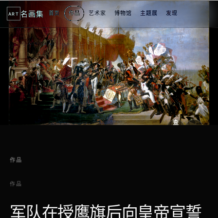
名画集
首页
作品
艺术家
博物馆
主题展
发现
ART
2
3
1
3
个
看
点
查
看
原
大
图
图
作品
作品
军队在授鹰旗后向皇帝宣誓