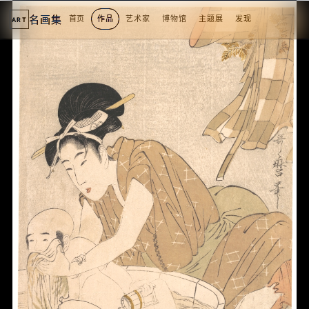
名画集
首页
作品
艺术家
博物馆
主题展
发现
ART
2
3
4
5
1
5
个
看
点