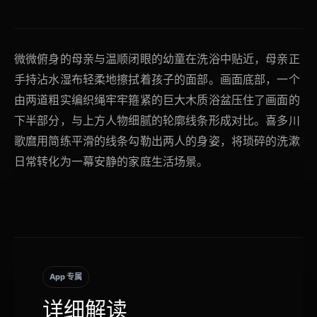
微微俯身的母亲与温顺闭眼的幼童在洗浴中贴近，母亲正
手持沾水湿布轻柔地擦拭着孩子的面部。画面底部，一个
由两道粗实编织绳牢牢箍紧的巨大木质浴盆压住了画面的
下半部分，与上方人物细腻的轮廓线条形成对比。喜多川
歌麿用简练平滑的线条勾勒出两人的身姿，将琐碎的洗漱
日常转化为一幕安静的家庭生活场景。
App 专属
详细解读