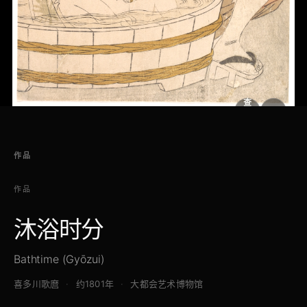
查
看
原
大
图
图
作品
作品
沐浴时分
Bathtime (Gyōzui)
喜多川歌麿
约1801年
大都会艺术博物馆