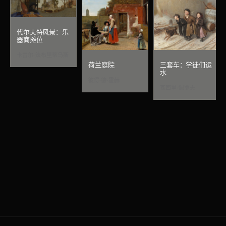
代尔夫特风景：乐
器商摊位
卡雷尔·法布里蒂乌斯
荷兰庭院
三套车：学徒们运
水
彼得·德·霍赫
瓦西里·佩罗夫