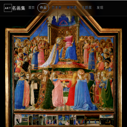
名画集
首页
作品
艺术家
博物馆
主题展
发现
ART