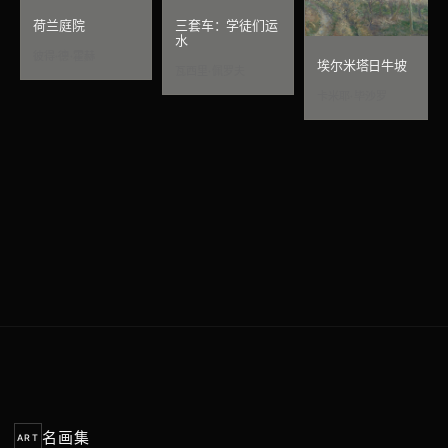
荷兰庭院
三套车：学徒们运
水
彼得·德·霍赫
埃尔米塔日牛坡
瓦西里·佩罗夫
卡米耶·毕沙罗
名画集
ART