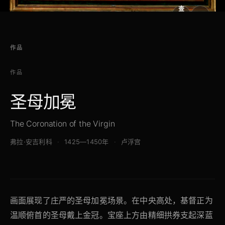
查
看
原
大
图
图
作品
作品
圣母加冕
The Coronation of the Virgin
弗拉·安吉利科
1425—1450年
卢浮宫
画面展现了庄严的圣母加冕场景。在中央高处，基督正为
温顺俯首的圣母戴上金冠。宝座上方由精细拱券支起深蓝