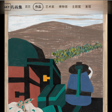
名画集
首页
作品
艺术家
博物馆
主题展
发现
ART
2
3
4
5
1
5
个
看
点