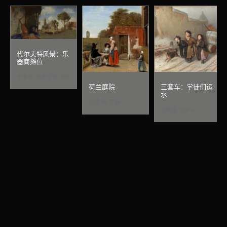
代尔夫特风景：乐
器商摊位
卡雷尔·法布里蒂乌斯
荷兰庭院
三套车：学徒们运
水
彼得·德·霍赫
瓦西里·佩罗夫