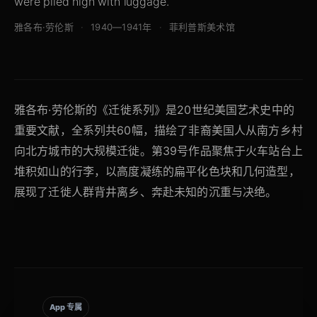
were piled high with luggage.
雅各布·劳伦斯
1940—1941年
菲利普斯美术馆
雅各布·劳伦斯的《迁徙系列》是20世纪美国艺术史中的
重要文献，全系列共60幅，描绘了非裔美国人从南方乡村
向北方城市的大规模迁徙。第39号作品聚焦于火车站台上
堆积如山的行李，以高度凝练的扁平化色块和几何造型，
展现了迁徙人群背井离乡、奔赴未知的沉重与决绝。
App 专属