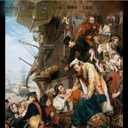
名画集
首页
作品
艺术家
博物馆
主题展
发现
ART
2
3
4
1
4
个
看
点