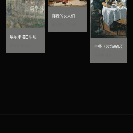
筛麦的女人们
居斯塔夫·库尔贝
埃尔米塔日牛坡
卡米耶·毕沙罗
午餐（装饰画板）
克劳德·莫奈