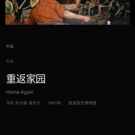
查
看
原
大
图
图
作品
作品
重返家园
Home Again
亨利·尼尔森·奥尼尔
1860年
国家陆军博物馆