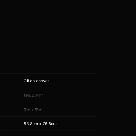
Oil on canvas
质
代
19世纪下半叶
域
美国
/
英国
83.8cm x 76.8cm
寸