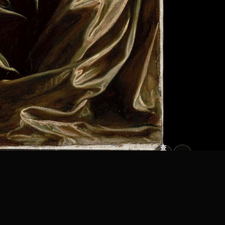
查
看
原
大
图
图