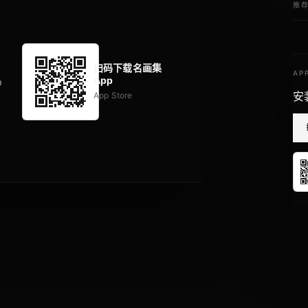
推
扫码下载名画集
AP
App
p
安
App Store