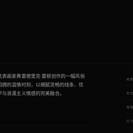
代表画家弗雷德里克·雷顿创作的一幅风俗
材
相拥的温情时刻，以细腻流畅的线条、优
学与浪漫主义情感的完美融合。
年
地
尺