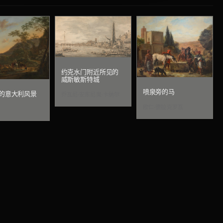
约克水门附近所见的
威斯敏斯特城
喷泉旁的马
的意大利风景
乔瓦尼·安东尼奥·卡纳尔
欧仁·德拉克罗瓦