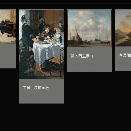
有渡船
进入荷兰港口
扬·博特
小威廉·范·德·维尔德
午餐（装饰画板）
克劳德·莫奈