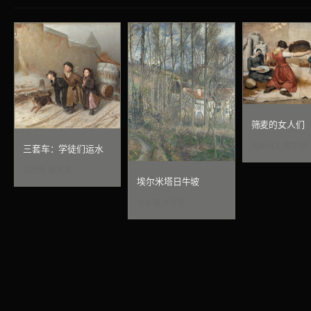
筛麦的女人们
居斯塔夫·库尔贝
三套车：学徒们运水
瓦西里·佩罗夫
埃尔米塔日牛坡
卡米耶·毕沙罗