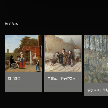
相关作品
荷兰庭院
三套车：学徒们运水
彼得·德·霍赫
瓦西里·佩罗夫
埃尔米塔日牛
卡米耶·毕沙罗