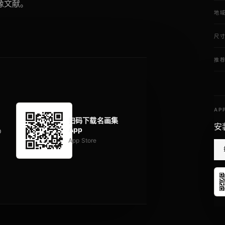
像文献。
地
尺
推
AP
扫码下载名画集
安
App
p
App Store