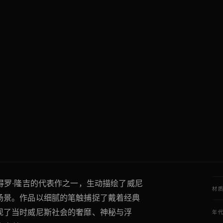
得罗·隆吉的代表作之一，生动描绘了威尼
材
场景。作品以细腻的笔触捕捉了戴着经典
现了当时威尼斯社会的奢靡、神秘与浮
年