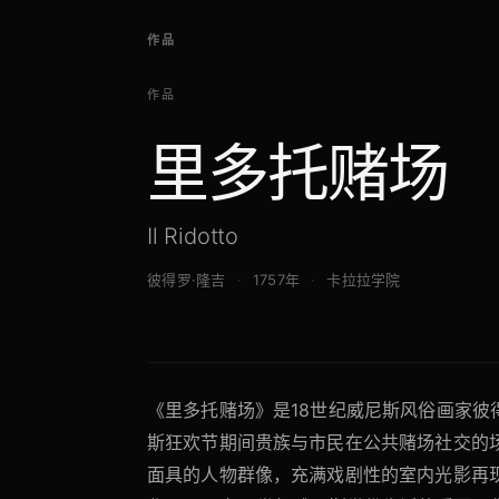
作品
作品
里多托赌场
Il Ridotto
彼得罗·隆吉
1757年
卡拉拉学院
《里多托赌场》是18世纪威尼斯风俗画家彼
斯狂欢节期间贵族与市民在公共赌场社交的
面具的人物群像，充满戏剧性的室内光影再