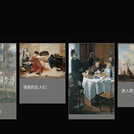
筛麦的女人们
进入荷
居斯塔夫·库尔贝
小威廉·
坡
午餐（装饰画板）
克劳德·莫奈