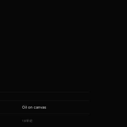
Oil on canvas
质
代
18世纪