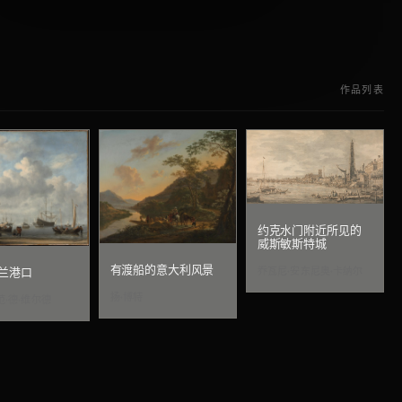
作品列表
约克水门附近所见的
威斯敏斯特城
有渡船的意大利风景
乔瓦尼·安东尼奥·卡纳尔
兰港口
扬·博特
范·德·维尔德