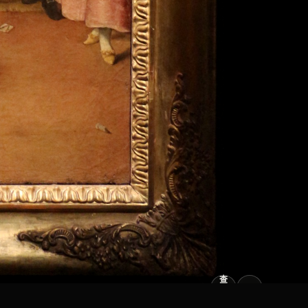
查
看
原
大
图
图