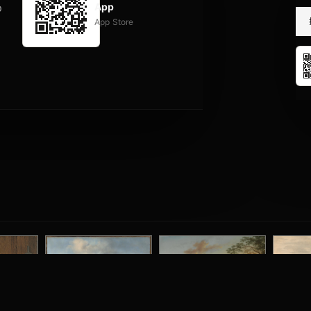
App
p
App Store