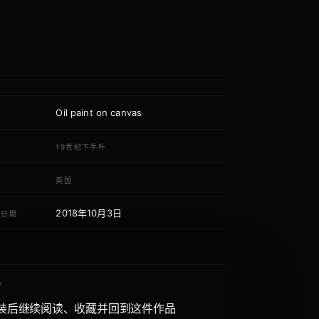
Oil paint on canvas
质
代
19世纪下半叶
域
英国
2018年10月3日
荐日期
P
装后继续阅读、收藏并回到这件作品