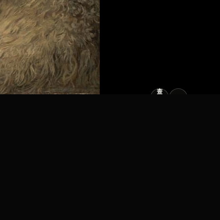
查
看
原
大
图
图