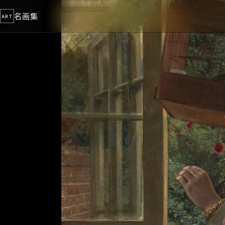
名画集
ART