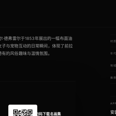
·德弗雷尔于1853年展出的一幅布面油
材
女子与宠物互动的日常瞬间，体现了前拉
特有的风俗趣味与温情氛围。
年
地
推
AP
安
扫码下载名画集