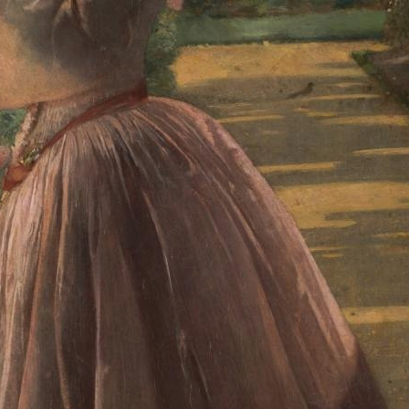
2
3
4
5
1
5
个
看
点