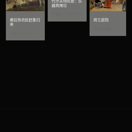
代尔夫特风景：乐
器商摊位
卡雷尔·法布里蒂乌斯
弗拉热农民赶集归
荷兰庭院
来
彼得·德·霍赫
居斯塔夫·库尔贝