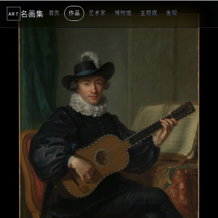
名画集
首页
作品
艺术家
博物馆
主题展
发现
ART
2
3
4
5
1
5
个
看
点