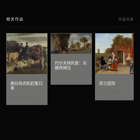
相关作品
作品列表
代尔夫特风景：乐
器商摊位
卡雷尔·法布里蒂乌斯
弗拉热农民赶集归
荷兰庭院
来
彼得·德·霍赫
居斯塔夫·库尔贝