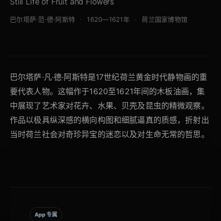
Still Life of Fruit and Flowers
巴尔塔萨·范·德·阿斯特
1620—1621年
荷兰国家博物馆
巴尔塔萨·凡·德·阿斯特是17世纪荷兰黄金时代静物画的重
要代表人物。这幅作于1620至1621年间的木板油画，集
中展现了艺术家对花卉、水果、贝壳及昆虫的精微观察。
作品以极具纵深感的横向构图和细腻逼真的质感，折射出
当时荷兰社会对奇珍异宝的迷恋以及对生命无常的哲思。
App 专属