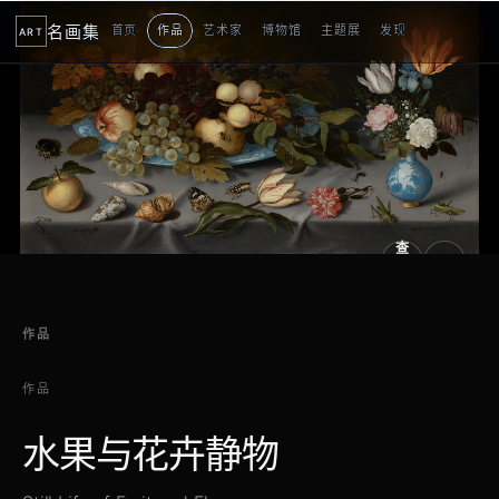
名画集
首页
作品
艺术家
博物馆
主题展
发现
ART
2
3
4
5
1
5
个
看
点
查
看
原
大
图
图
作品
作品
水果与花卉静物