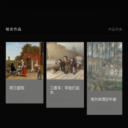
相关作品
作品列表
荷兰庭院
三套车：学徒们运
水
彼得·德·霍赫
埃尔米塔日牛坡
瓦西里·佩罗夫
卡米耶·毕沙罗