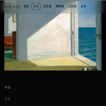
名画集
首页
作品
艺术家
博物馆
主题展
发现
ART
2
3
1
3
个
看
点
查
看
原
大
图
图
作品
作品