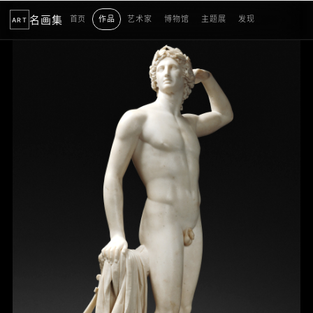
名画集
首页
作品
艺术家
博物馆
主题展
发现
ART
2
3
4
5
1
5
个
看
点