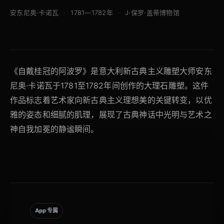
安东尼奥·卡诺瓦
1781—1782年
J·保罗·盖蒂博物馆
《自戴桂冠的阿波罗》是意大利新古典主义雕塑大师安东
尼奥·卡诺瓦于1781至1782年间创作的大理石雕塑。这件
作品标志着艺术家向新古典主义理想美的关键转变，以优
雅的姿态和细腻的肌理，展现了古典神话中光明与艺术之
神自我加冕的静谧瞬间。
App 专属