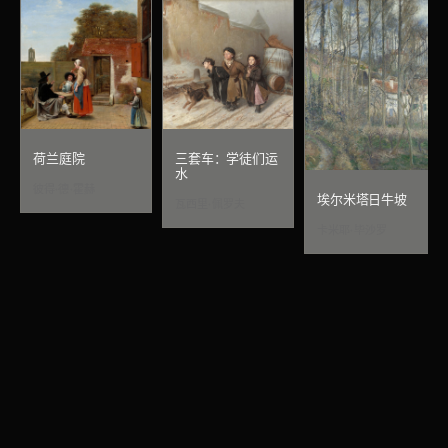
荷兰庭院
三套车：学徒们运
水
彼得·德·霍赫
埃尔米塔日牛坡
瓦西里·佩罗夫
卡米耶·毕沙罗