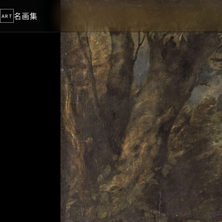
名画集
ART