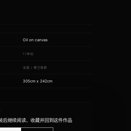
Oil on canvas
质
代
17世纪
域
法国
/
佛兰德斯
305cm x 242cm
寸
P
装后继续阅读、收藏并回到这件作品