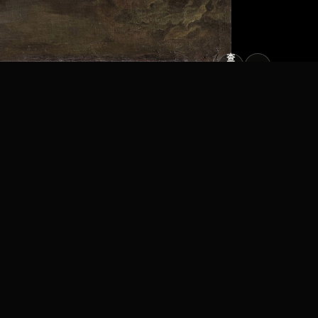
查
看
原
大
图
图