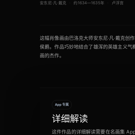
安东尼·凡·戴克
约1634—1635年
卢浮宫
这幅肖像画由巴洛克大师安东尼·凡·戴克创
侯爵。作品巧妙地结合了雄浑的英雄主义气概
画的杰作。
App 专属
详细解读
这件作品的详细解读需要在名画集 Ap