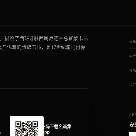
作，描绘了西班牙驻西属尼德兰总督蒙卡达
材
与优雅的贵族气质，是17世纪骑马肖像
年
地
尺
AP
安
扫码下载名画集
App
p