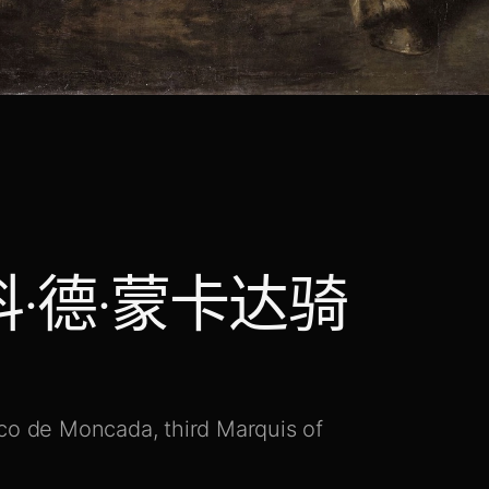
科·德·蒙卡达骑
sco de Moncada, third Marquis of