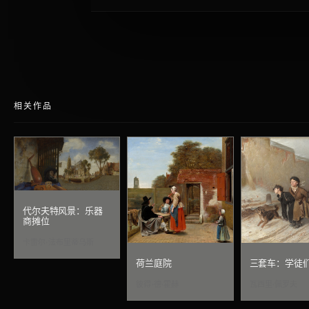
相关作品
代尔夫特风景：乐器
商摊位
卡雷尔·法布里蒂乌斯
荷兰庭院
三套车：学徒
彼得·德·霍赫
瓦西里·佩罗夫