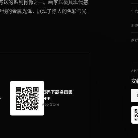
廷寄送的系列肖像之一。画家以极具现代感
丝线的金属光泽，展现了惊人的色彩与光
年
地
推
AP
安
扫码下载名画集
App
p
App Store