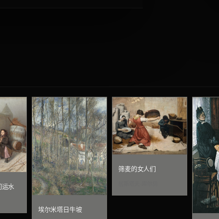
筛麦的女人们
居斯塔夫·库尔贝
们运水
埃尔米塔日牛坡