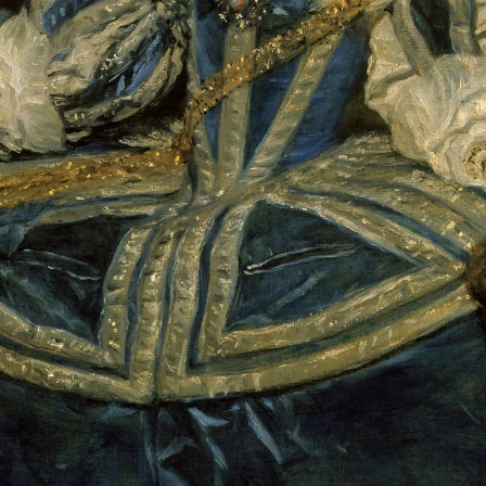
2
3
4
5
1
5
个
看
点