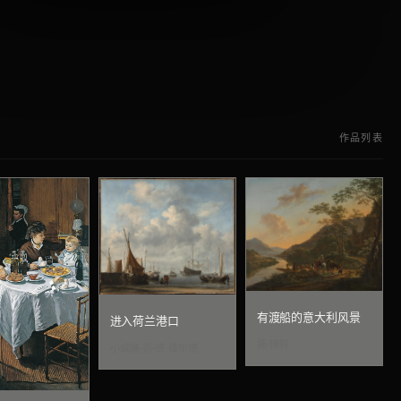
作品列表
有渡船的意大利风景
进入荷兰港口
扬·博特
小威廉·范·德·维尔德