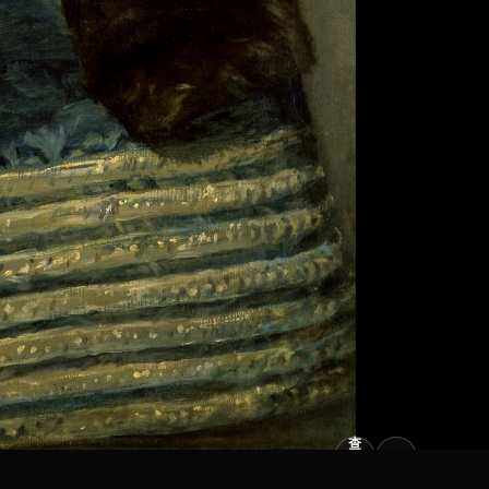
查
看
原
大
图
图