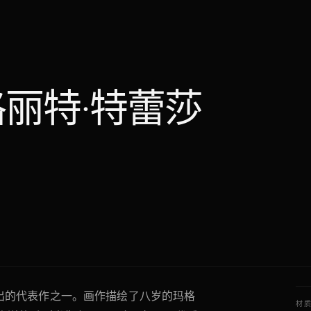
丽特·特蕾莎
出的代表作之一。画作描绘了八岁的玛格
材