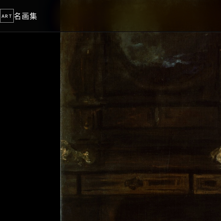
名画集
ART