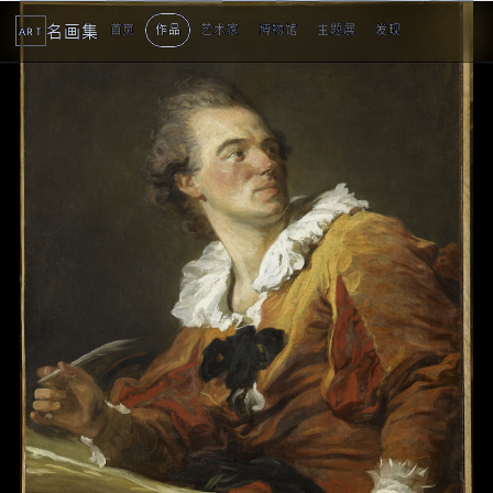
名画集
首页
作品
艺术家
博物馆
主题展
发现
ART
2
3
4
5
1
5
个
看
点