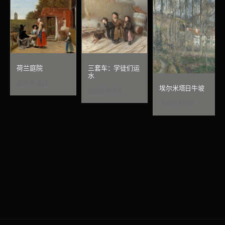
荷兰庭院
三套车：学徒们运
水
彼得·德·霍赫
埃尔米塔日牛坡
瓦西里·佩罗夫
卡米耶·毕沙罗