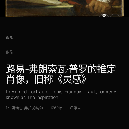
查
看
原
大
图
图
作品
作品
路易-弗朗索瓦·普罗的推定
肖像，旧称《灵感》
Presumed portrait of Louis-François Prault, formerly
known as The Inspiration
让-奥诺雷·弗拉戈纳尔
1769年
卢浮宫