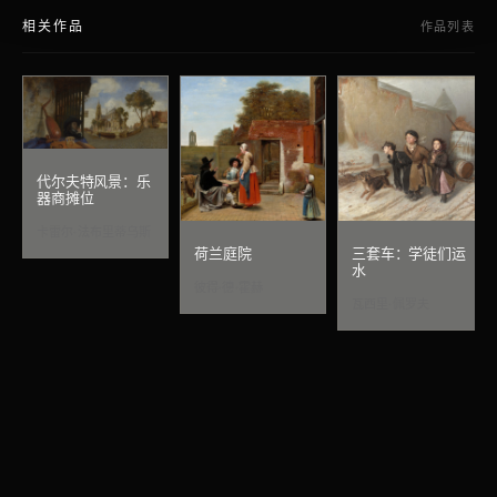
相关作品
作品列表
代尔夫特风景：乐
器商摊位
卡雷尔·法布里蒂乌斯
荷兰庭院
三套车：学徒们运
水
彼得·德·霍赫
瓦西里·佩罗夫