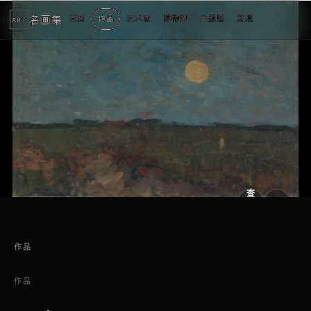
名画集
首页
作品
艺术家
博物馆
主题展
发现
ART
2
3
4
5
1
5
个
看
点
查
看
原
大
图
图
作品
作品