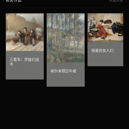
相关作品
作品列表
筛麦的女人们
三套车：学徒们运
居斯塔夫·库尔贝
水
埃尔米塔日牛坡
瓦西里·佩罗夫
卡米耶·毕沙罗