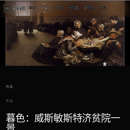
名画集
首页
作品
艺术家
博物馆
主题展
发现
ART
查
看
原
大
图
图
作品
作品
暮色：威斯敏斯特济贫院一
景