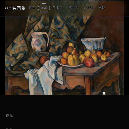
名画集
首页
作品
艺术家
博物馆
主题展
发现
ART
查
看
原
大
图
图
作品