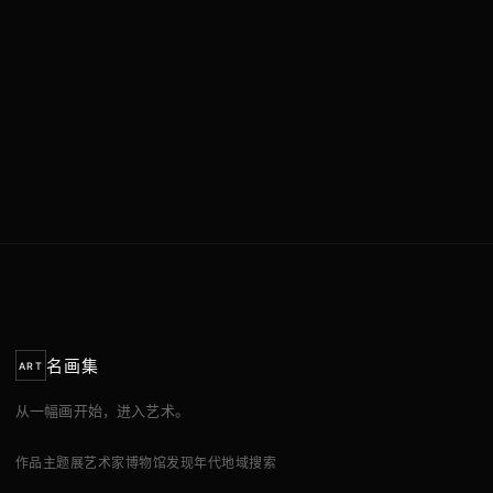
名画集
ART
从一幅画开始，进入艺术。
作品
主题展
艺术家
博物馆
发现
年代
地域
搜索