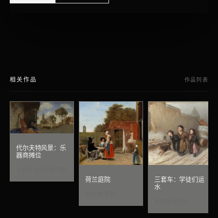
相关作品
作品列表
代尔夫特风景：乐
器商摊位
卡雷尔·法布里蒂乌斯
荷兰庭院
三套车：学徒们运
水
彼得·德·霍赫
瓦西里·佩罗夫