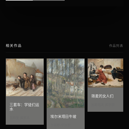
相关作品
作品列表
筛麦的女人们
三套车：学徒们运
居斯塔夫·库尔贝
水
埃尔米塔日牛坡
瓦西里·佩罗夫
卡米耶·毕沙罗