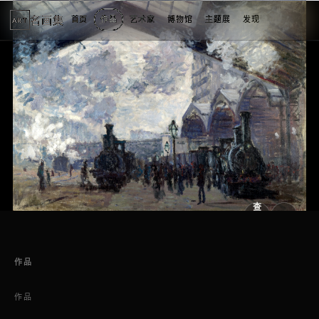
名画集
首页
作品
艺术家
博物馆
主题展
发现
ART
2
3
4
5
6
7
1
7
个
看
点
查
看
原
大
图
图
作品
作品