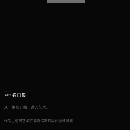
名画集
ART
从一幅画开始，进入艺术。
作品
主题展
艺术家
博物馆
发现
年代
地域
搜索