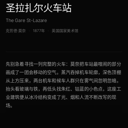
圣拉扎尔火车站
The Gare St-Lazare
克劳德·莫奈
1877年
英国国家美术馆
先别急着寻找一列完整的火车：莫奈把车站最喧闹的部分
画成了一团会移动的空气。蒸汽吞掉机车轮廓，深色顶棚
从上方压来，两台机车和候车人群只在雾气间忽明忽暗。
抬头看玻璃与铁，再低头找朱红、钴蓝的小色点，这座工
业建筑便从冰冷结构变成了光、烟和人流不断改写的现
场。