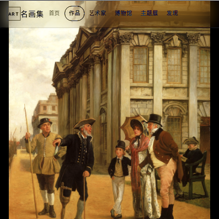
名画集
首页
作品
艺术家
博物馆
主题展
发现
ART