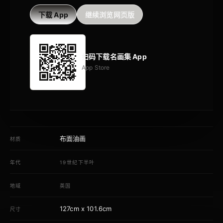
下载 App
继续浏览网页版
扫码下载名画集 App
App Store
布面油画
材质
年代
19世纪下半叶
地域
英国
127cm x 101.6cm
尺寸