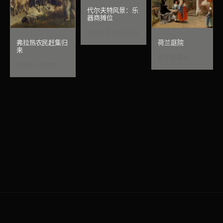
代尔夫特风景：乐
器商摊位
卡雷尔·法布里蒂乌斯
弗拉热农民赶集归
荷兰庭院
来
彼得·德·霍赫
居斯塔夫·库尔贝