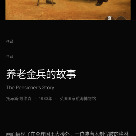
查
看
原
大
图
图
作品
作品
养老金兵的故事
The Pensioner's Story
托马斯·戴维森
1883年
英国国家航海博物馆
画面展现了在查理国王大楼外，一位装有木制假肢的格林