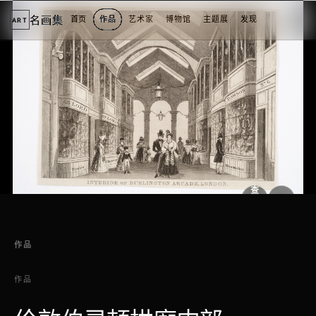
名画集
首页
作品
艺术家
博物馆
主题展
发现
ART
2
3
4
5
1
5
个
看
点
查
看
原
大
图
图
作品
作品