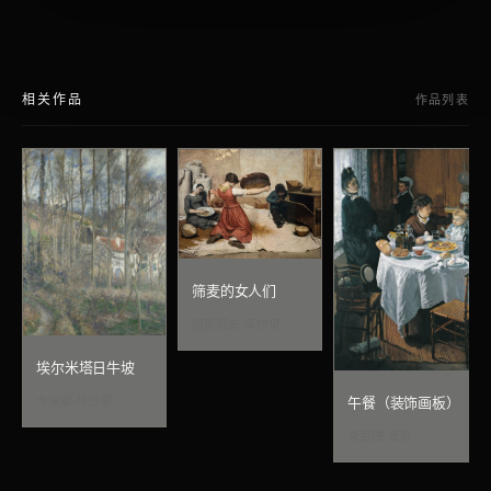
相关作品
作品列表
筛麦的女人们
居斯塔夫·库尔贝
埃尔米塔日牛坡
卡米耶·毕沙罗
午餐（装饰画板）
克劳德·莫奈